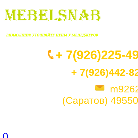
+ 7(926)225-4
+ 7(926)442-8
m926
(Саратов)
49550
0