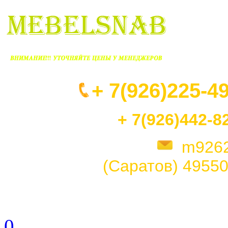
+ 7(926)225-4
+ 7(926)442-8
m926
(Саратов)
49550
0