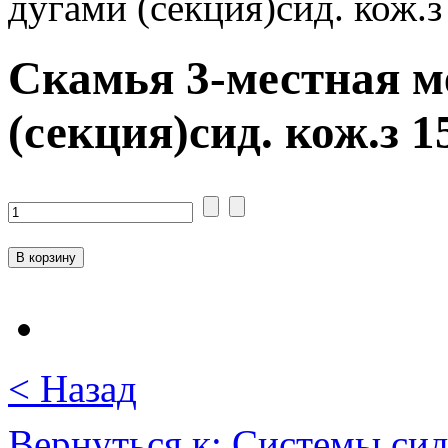
дугами (секция)сид. кож.
Скамья 3-местная м
(секция)сид. кож.з 
< Назад
Вернуться к: Системы си